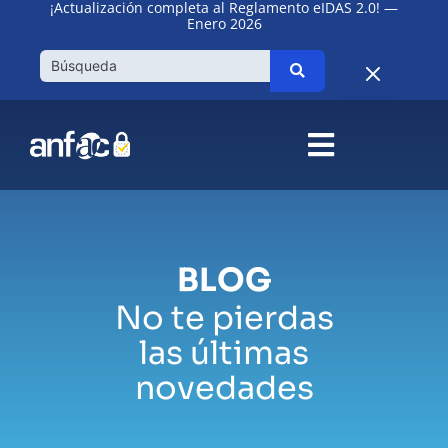
¡Actualización completa al Reglamento eIDAS 2.0! —
Ir
Enero 2026
al
contenido
BLOG
No te pierdas
las últimas
novedades