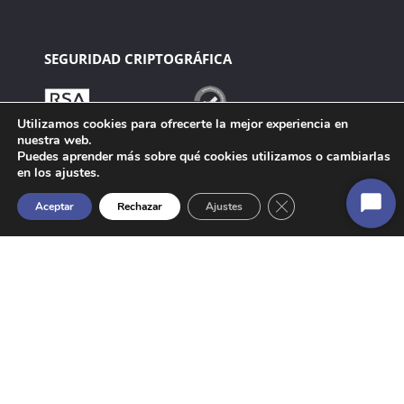
SEGURIDAD CRIPTOGRÁFICA
Utilizamos cookies para ofrecerte la mejor experiencia en
nuestra web.
Puedes aprender más sobre qué cookies utilizamos o cambiarlas
en los ajustes.
Cerrar el banner de 
Aceptar
Rechazar
Ajustes
Inicia
chat
Manager – Website Strategy & Operations: webmaster@anf.es
Copyright c 2000 – 2022 ANF AC. Todos los derechos reservados.
Technology powered by ANF AC.