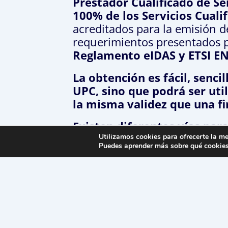
Prestador Cualificado de Se
100% de los Servicios Cuali
acreditados para la emisión de
requerimientos presentados p
Reglamento eIDAS y ETSI EN
La obtención es fácil, senci
UPC, sino que podrá ser ut
la misma validez que una fi
Existen diferentes vías par
al Usuario, para determinar 
Utilizamos cookies para ofrecerte la me
Puedes aprender más sobre qué cookies 
los pasos a llevar a cabo en
Compartir