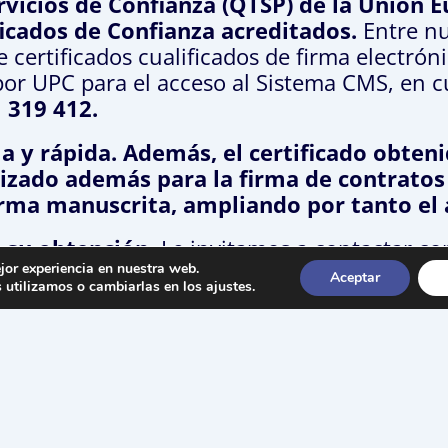
rvicios de Confianza (QTSP) de la Unión 
ficados de Confianza acreditados.
Entre nu
 certificados cualificados de firma electrón
or UPC para el acceso al Sistema CMS, en 
 319 412.
lla y rápida. Además, el certificado obteni
ilizado además para la firma de contrato
rma manuscrita, ampliando por tanto el a
a su obtención.
Le invitamos a contactar co
el camino óptimo para su organización. Ade
jor experiencia en nuestra web.
Aceptar
utilizamos o cambiarlas en los ajustes.
 el proceso de obtención y uso.