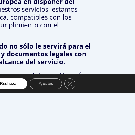
Europea en disponer del
estros servicios, estamos
ica, compatibles con los
cumplimiento con el
do no sólo le servirá para el
s y documentos legales con
lcance del servicio.
n nuestro Dpto. de Atención
más,
ANF AC le asesorará en
Cerrar el banner de cookies RGPD
Rechazar
Ajustes