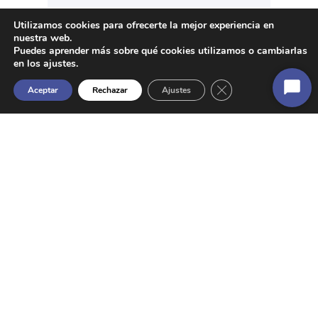
Utilizamos cookies para ofrecerte la mejor experiencia en
nuestra web.
Puedes aprender más sobre qué cookies utilizamos o cambiarlas
en los ajustes.
Cerrar el banner de 
Aceptar
Rechazar
Ajustes
Inicia
chat
Diferenciación y mejora de la
propuesta de valor