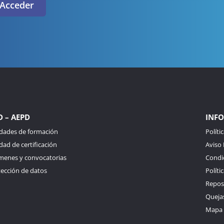
Acceder
D – AEPD
INFO
idades de formación
Políti
dad de certificación
Aviso 
menes y convocatorias
Condi
tección de datos
Políti
Reposi
Queja
Mapa d