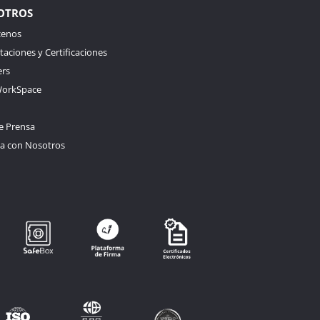
OTROS
enos
taciones y Certificaciones
ers
orkSpace
e Prensa
ja con Nosotros