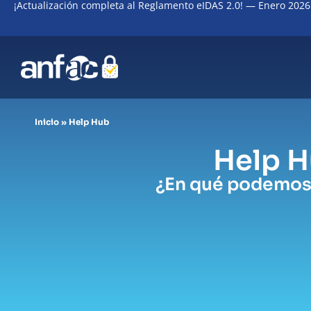
¡Actualización completa al Reglamento eIDAS 2.0! — Enero 2026
Ir
al
contenido
Inicio
»
Help Hub
Help 
¿En qué podemos