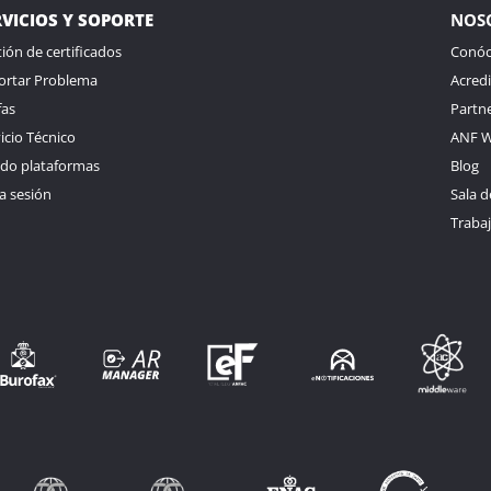
RVICIOS Y SOPORTE
NOS
ión de certificados
Conóc
ortar Problema
Acredi
fas
Partn
icio Técnico
ANF W
ado plataformas
Blog
ia sesión
Sala d
Traba