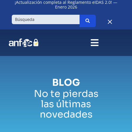
¡Actualización completa al Reglamento eIDAS 2.0! —
Ir
Enero 2026
al
contenido
BLOG
No te pierdas
las últimas
novedades