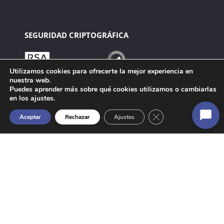
SEGURIDAD CRIPTOGRÁFICA
Utilizamos cookies para ofrecerte la mejor experiencia en
nuestra web.
Puedes aprender más sobre qué cookies utilizamos o cambiarlas
en los ajustes.
Cerrar el banner de 
Aceptar
Rechazar
Ajustes
Inicia
chat
Manager – Website Strategy & Operations: webmaster@anf.es
Copyright c 2000 – 2022 ANF AC. Todos los derechos reservados.
Technology powered by ANF AC.