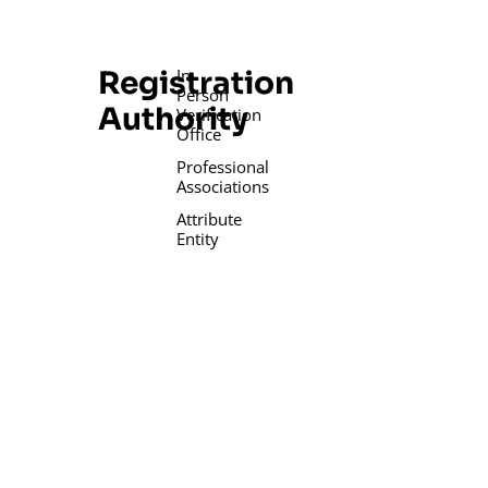
Registration
In-
Person
Authority
Verification
Office
Professional
Associations
Attribute
Entity